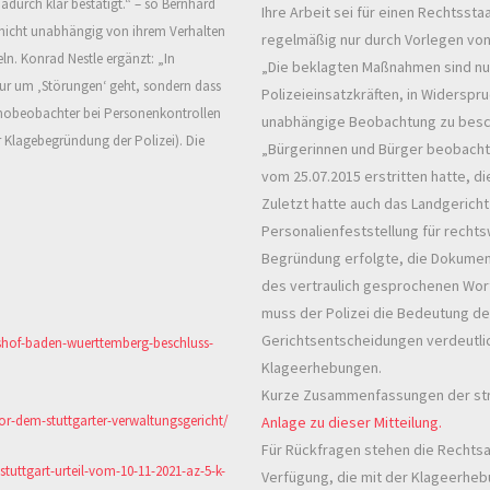
urch klar bestätigt.
“
– so Bernhard
Ihre Arbeit sei für einen Rechtsst
n nicht unabhängig von ihrem Verhalten
regelmäßig nur durch Vorlegen von 
eln. Konrad Nestle ergänzt:
„
In
„Die beklagten Maßnahmen sind nur
t nur um ‚Störungen‘ geht, sondern dass
Polizeieinsatzkräften, in Widerspr
mobeobachter
bei Personenkontrollen
unabhängige Beobachtung zu beschr
er Klagebegründung der Polizei).
Die
„Bürgerinnen und Bürger beobachte
vom 25.07.2015 erstritten hatte, di
Zuletzt hatte auch das Landgericht
Personalienfeststellung für rechtsw
Begründung erfolgte, die Dokumen
des vertraulich gesprochenen Wort
muss der Polizei die Bedeutung d
Gerichtsentscheidungen verdeutli
shof-baden-wuerttemberg-beschluss-
Klageerhebungen.
Kurze Zusammenfassungen der stre
r-dem-stuttgarter-verwaltungsgericht/
Anlage zu dieser Mitteilung.
Für Rückfragen stehen die Rechts
tuttgart-urteil-vom-10-11-2021-az-5-k-
Verfügung, die mit der Klageerheb