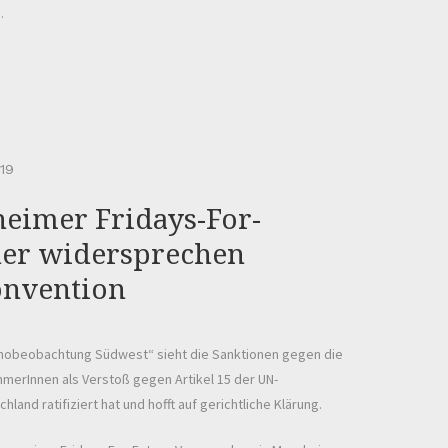
.
019
eimer Fridays-For-
der widersprechen
onvention
mobeobachtung Südwest“ sieht die Sanktionen gegen die
ehmerInnen als Verstoß gegen Artikel 15 der UN-
land ratifiziert hat und hofft auf gerichtliche Klärung.