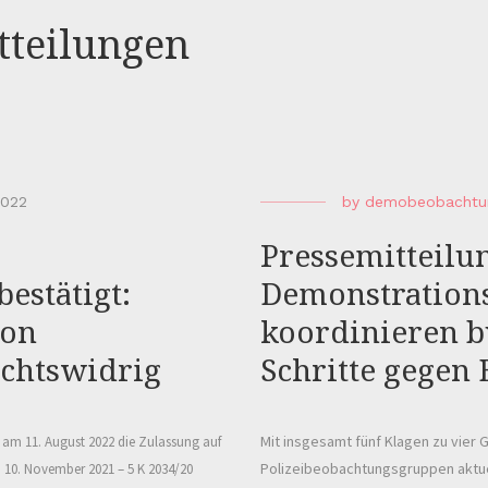
tteilungen
2022
by
demobeobachtu
Pressemitteilu
estätigt:
Demonstration
von
koordinieren b
chtswidrig
Schritte gegen
Mit insgesamt fünf Klagen zu vier
 am 11. August 2022 die Zulassung auf
Polizeibeobachtungsgruppen aktue
m 10. November 2021 – 5 K 2034/20