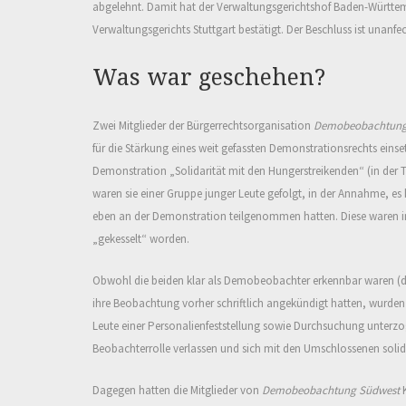
abgelehnt. Damit hat der Verwaltungsgerichtshof Baden-Württe
Verwaltungsgerichts Stuttgart bestätigt. Der Beschluss ist unanfe
Was war geschehen?
Zwei Mitglieder der Bürgerrechtsorganisation
Demobeobachtung
für die Stärkung eines weit gefassten Demonstrationsrechts einse
Demonstration „Solidarität mit den Hungerstreikenden“ (in der 
waren sie einer Gruppe junger Leute gefolgt, in der Annahme, e
eben an der Demonstration teilgenommen hatten. Diese waren i
„gekesselt“ worden.
Obwohl die beiden klar als Demobeobachter erkennbar waren (du
ihre Beobachtung vorher schriftlich angekündigt hatten, wurden
Leute einer Personalienfeststellung sowie Durchsuchung unterzoge
Beobachterrolle verlassen und sich mit den Umschlossenen solida
Dagegen hatten die Mitglieder von
Demobeobachtung Südwest
K