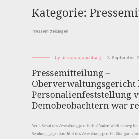
Kategorie:
Pressemi
Pressemitteilungen
by
demobeobachtung
-
2. September 
Pressemitteilung –
Oberverwaltungsgericht b
Personalienfeststellung 
Demobeobachtern war re
Der 1. Senat des Verwaltungsgerichtshof Baden-Württemberg hat
Berufung gegen das Urteil des Verwaltungsgerichts Stuttgart vo