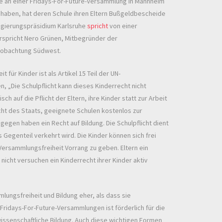
hme an einer Fridays-For-Future-Versammlung in Mannheim
haben, hat deren Schule ihren Eltern Bußgeldbescheide
Regierungspräsidium Karlsruhe
spricht
von einer
rspricht Nero Grünen, Mitbegründer der
eobachtung Südwest.
für Kinder ist als Artikel 15 Teil der UN-
, „Die Schulpflicht kann dieses Kinderrecht nicht
sch auf die Pflicht der Eltern, ihre Kinder statt zur Arbeit
icht des Staats, geeignete Schulen kostenlos zur
ngegen haben ein Recht auf Bildung. Die Schulpflicht dient
 Gegenteil verkehrt wird. Die Kinder können sich frei
Versammlungsfreiheit Vorrang zu geben. Eltern ein
 nicht versuchen ein Kinderrecht ihrer Kinder aktiv
lungsfreiheit und Bildung eher, als dass sie
Fridays-For-Future-Versammlungen ist förderlich für die
wissenschaftliche Bildung. Auch diese wichtigen Formen