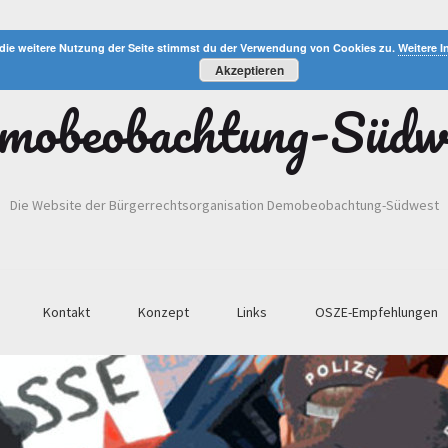
die weitere Nutzung der Seite stimmst du der Verwendung von Cookies zu.
Weitere I
Akzeptieren
mobeobachtung-Südw
Die Website der Bürgerrechtsorganisation Demobeobachtung-Südwest
Kontakt
Konzept
Links
OSZE-Empfehlungen