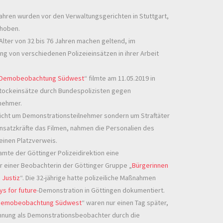
ahren wurden vor den Verwaltungsgerichten in Stuttgart,
rhoben.
 Alter von 32 bis 76 Jahren machen geltend, im
 von verschiedenen Polizeieinsätzen in ihrer Arbeit
Demobeobachtung Südwest
“ filmte am 11.05.2019 in
tockeinsätze durch Bundespolizisten gegen
nehmer.
nicht um Demonstrationsteilnehmer sondern um Straftäter
insatzkräfte das Filmen, nahmen die Personalien des
einen Platzverweis.
mte der Göttinger Polizeidirektion eine
 einer Beobachterin der Göttinger Gruppe „
Bürgerinnen
 Justiz
“. Die 32-jährige hatte polizeiliche Maßnahmen
ys for future
-Demonstration in Göttingen dokumentiert.
Demobeobachtung Südwest
“ waren nur einen Tag später,
chnung als Demonstrationsbeobachter durch die