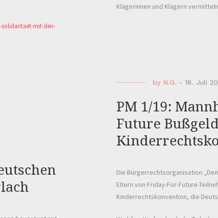
Klägerinnen und Klägern vermitteln
olidaritaet-mit-den-
by
N.G.
-
18. Juli 2
PM 1/19: Mannh
Future Bußgel
Kinderrechtsk
eutschen
Die Bürgerrechtsorganisation „De
rlach
Eltern von Friday-For-Future-Teiln
Kinderrechtskonvention, die Deutsch