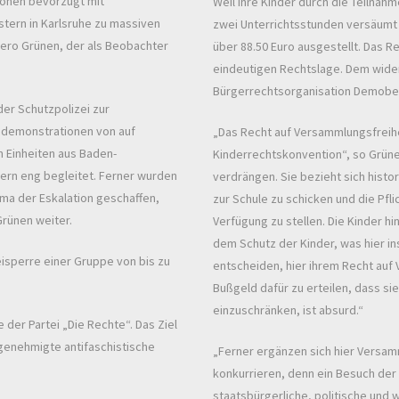
tionen bevorzugt mit
Weil ihre Kinder durch die Teilna
estern in Karlsruhe zu massiven
zwei Unterrichtsstunden versäumt 
Nero Grünen, der als Beobachter
über 88.50 Euro ausgestellt. Das 
eindeutigen Rechtslage. Dem wide
Bürgerrechtsorganisation Demob
der Schutzpolizei zur
demonstrationen von auf
„Das Recht auf Versammlungsfreiheit 
 Einheiten aus Baden-
Kinderrechtskonvention“, so Grünen
ern eng begleitet. Ferner wurden
verdrängen. Sie bezieht sich histori
ima der Eskalation geschaffen,
zur Schule zu schicken und die Pfl
Grünen weiter.
Verfügung zu stellen. Die Kinder hi
dem Schutz der Kinder, was hier ins
eisperre einer Gruppe von bis zu
entscheiden, hier ihrem Recht auf 
Bußgeld dafür zu erteilen, dass sie
einzuschränken, ist absurd.“
 der Partei „Die Rechte“. Das Ziel
enehmigte antifaschistische
„Ferner ergänzen sich hier Versamm
konkurrieren, denn ein Besuch der 
staatsbürgerliche, politische und 