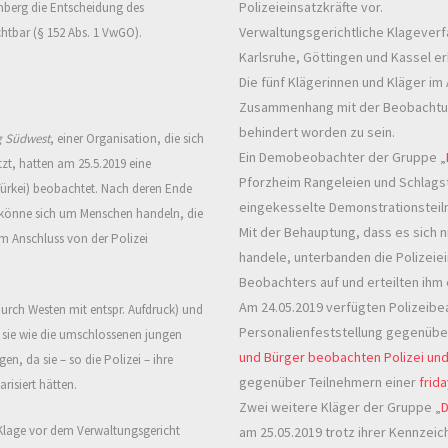
Polizeieinsatzkräfte vor.
mberg die Entscheidung des
Verwaltungsgerichtliche Klageverf
chtbar (§ 152 Abs. 1 VwGO).
Karlsruhe, Göttingen und Kassel e
Die fünf Klägerinnen und Kläger im
Zusammenhang mit der Beobachtung
behindert worden zu sein.
 Südwest
, einer Organisation, die sich
Ein Demobeobachter der Gruppe „
tzt, hatten am 25.5.2019 eine
Pforzheim Rangeleien und Schlags
Türkei) beobachtet. Nach deren Ende
eingekesselte Demonstrationsteil
s könne sich um Menschen handeln, die
Mit der Behauptung, dass es sich 
m Anschluss von der Polizei
handele, unterbanden die Polizeie
Beobachters auf und erteilten ihm 
Am 24.05.2019 verfügten Polizeibea
rch Westen mit entspr. Aufdruck) und
Personalienfeststellung gegenüber
 sie wie die umschlossenen jungen
und Bürger beobachten Polizei und
n, da sie – so die Polizei – ihre
gegenüber Teilnehmern einer
frida
risiert hätten.
Zwei weitere Kläger der Gruppe „
lage vor dem Verwaltungsgericht
am 25.05.2019 trotz ihrer Kennzei