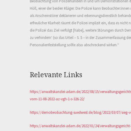
Beobachtung von Polizeihandeln in und um Demonstrationen dad
Höll, einer der beiden Kläger. Die Polizei kann Beobachter:inne
als Anscheinstörer deklarieren und erkennungsdienstlich behand
erfreulicher Klarheit räumt die Polizei implizit ein, dass es nich
die Polizei
das Ziel verfolgt [habe], weitere Störungen
durch De
zu verhindern‘ (so das Urteil – S. 5 – in der Zusammenfassung d
Personalienfeststellung sollte also abschreckend wirken.
“
Relevante Links
https://anwaltskanzlei-adam.de/2022/08/15/verwaltungsgericht
vom-11-08-2022-az-vgh-1-s-326-22/
https://demobeobachtung-suedwest.de/blog/2022/03/07/sieg-vo
https://anwaltskanzlei-adam.de/2022/01/24/verwaltungsgericht-s