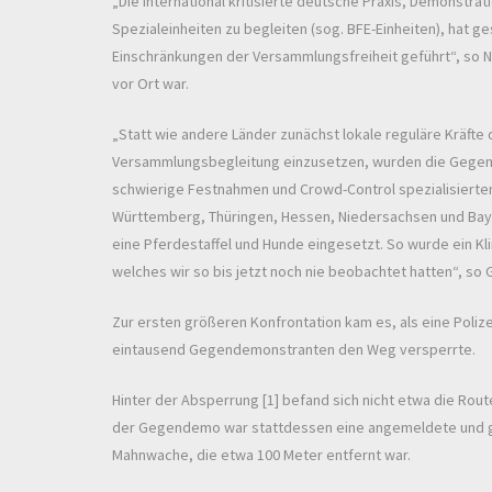
„Die international kritisierte deutsche Praxis, Demonstra
Spezialeinheiten zu begleiten (sog. BFE-Einheiten), hat g
Einschränkungen der Versammlungsfreiheit geführt“, so 
vor Ort war.
„Statt wie andere Länder zunächst lokale reguläre Kräfte 
Versammlungsbegleitung einzusetzen, wurden die Gegen
schwierige Festnahmen und Crowd-Control spezialisierten
Württemberg, Thüringen, Hessen, Niedersachsen und Bay
eine Pferdestaffel und Hunde eingesetzt. So wurde ein Kl
welches wir so bis jetzt noch nie beobachtet hatten“, so 
Zur ersten größeren Konfrontation kam es, als eine Poliz
eintausend Gegendemonstranten den Weg versperrte.
Hinter der Absperrung [1] befand sich nicht etwa die Route
der Gegendemo war stattdessen eine angemeldete und g
Mahnwache, die etwa 100 Meter entfernt war.