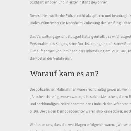
Stuttgart erhoben und in erster Instanz gewonnen.
Dieses Urteil wollte die Polizei nicht akzeptieren und beantragt
Baden-Württemberg in Mannheim Zulassung der Berufung. Diese 
Das Verwaltungsgericht Stuttgart hatte geurteilt: „Es wird festgest
Personalien des Klägers, seine Durchsuchung und die seines Ruc
Filmaufnahmen von ihm nach der Einkesselung am 25.05.2019 rech
die Kosten des Verfahrens“.
Worauf kam es an?
Die polizeilichen Maßnahmen wären rechtmäßig gewesen, wenn d
„Anscheinstörer“ gewesen wären, d.h. solche Menschen, die zu 
und sachkundigen Polizeibeamten den Eindruck der Gefahrveru
S. 10).
Die beiden Demobeobachter waren also keine Störer, noc
Wir freuen uns, dass die zwei Klagen erfolgreich waren.
„
Wir sehe