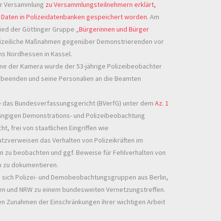
ner Versammlung
zu Versammlungsteilnehmern erklärt,
re Daten in Polizeidatenbanken gespeichert worden
. Am
lied der Göttinger Gruppe „
Bürgerinnen und Bürger
lizeiliche Maßnahmen gegenüber Demonstrierenden vor
s Nordhessen in Kassel.
e der Kamera wurde der 53-jährige Polizeibeobachter
beenden und seine Personalien an die Beamten
te das Bundesverfassungsgericht (BVerfG) unter dem
Az. 1
ängigen Demonstrations- und Polizeibeobachtung
t, frei von staatlichen Eingriffen wie
atzverweisen das Verhalten von Polizeikräften im
zu beobachten und ggf. Beweise für Fehlverhalten von
on zu dokumentieren.
 sich Polizei- und Demobeobachtungsgruppen aus Berlin,
n und NRW zu einem bundesweiten Vernetzungstreffen.
en Zunahmen der Einschränkungen ihrer wichtigen Arbeit