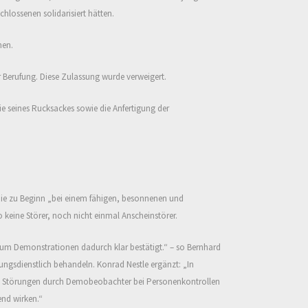
hlossenen solidarisiert hätten.
nen.
 Berufung. Diese Zulassung wurde verweigert.
die seines Rucksackes sowie die Anfertigung der
die zu Beginn
„
bei einem fähigen, besonnenen und
keine Störer, noch nicht
ein
mal Anscheinstörer.
 um Demonstrationen dadurch klar bestätigt.
“
– so Bernhard
nungsdienstlich behandeln. Konrad Nestle ergänzt:
„
In
re Störungen
durch Demobeobachter
bei Personenkontrollen
end wirken.
“