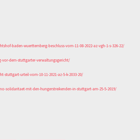
chtshof-baden-wuerttemberg-beschluss-vom-11-08-2022-az-vgh-1-s-326-22/
vor-dem-stuttgarter-verwaltungsgericht/
t-stuttgart-urteil-vom-10-11-2021-az-5-k-2033-20/
solidaritaet-mit-den-hungerstreikenden-in-stuttgart-am-25-5-2019/