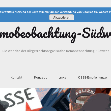
die weitere Nutzung der Seite stimmst du der Verwendung von Cookies zu.
Weitere I
Akzeptieren
mobeobachtung-Südw
Die Website der Bürgerrechtsorganisation Demobeobachtung-Südwest
Kontakt
Konzept
Links
OSZE-Empfehlungen