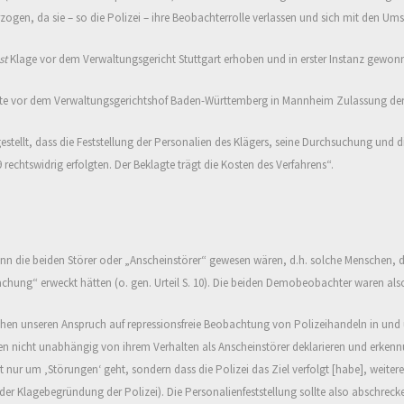
ogen, da sie – so die Polizei – ihre Beobachterrolle verlassen und sich mit den Umsc
st
Klage vor dem Verwaltungsgericht Stuttgart erhoben und in erster Instanz gewon
tragte vor dem Verwaltungsgerichtshof Baden-Württemberg in Mannheim Zulassung der
tgestellt, dass die Feststellung der Personalien des Klägers, seine Durchsuchung und 
chtswidrig erfolgten. Der Beklagte trägt die Kosten des Verfahrens“.
 die beiden Störer oder „Anscheinstörer“ gewesen wären, d.h. solche Menschen, 
sachung
“
erweckt
hätten
(o. gen. Urteil S. 10).
Die beiden Demobeobachter waren also 
ehen unseren Anspruch auf repressionsfreie Beobachtung von Polizeihandeln in und
nnen nicht unabhängig von ihrem Verhalten als Anscheinstörer deklarieren und erken
icht nur um ‚Störungen‘ geht, sondern dass
die Polizei
das Ziel verfolgt [habe], weite
g der Klagebegründung der Polizei).
Die Personalienfeststellung sollte also abschreck