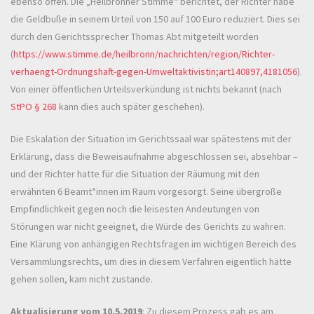
ebenso offen. Die „Heilbronner Stimme“ berichtet, der Richter habe
die Geldbuße in seinem Urteil von 150 auf 100 Euro reduziert. Dies sei
durch den Gerichtssprecher Thomas Abt mitgeteilt worden
(
https://www.stimme.de/heilbronn/nachrichten/region/Richter-
verhaengt-Ordnungshaft-gegen-Umweltaktivistin;art140897,4181056
).
Von einer öffentlichen Urteilsverkündung ist nichts bekannt (nach
StPO § 268
kann dies auch später geschehen).
Die Eskalation der Situation im Gerichtssaal war spätestens mit der
Erklärung, dass die Beweisaufnahme abgeschlossen sei, absehbar –
und der Richter hatte für die Situation der Räumung mit den
erwähnten 6 Beamt*innen im Raum vorgesorgt. Seine übergroße
Empfindlichkeit gegen noch die leisesten Andeutungen von
Störungen war nicht geeignet, die Würde des Gerichts zu wahren.
Eine Klärung von anhängigen Rechtsfragen im wichtigen Bereich des
Versammlungsrechts, um dies in diesem Verfahren eigentlich hätte
gehen sollen, kam nicht zustande.
Aktualisierung vom 10.5.2019
: Zu diesem Prozess gab es am