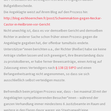
Bußgeldbescheide.
Die Angeklagte weist auf ihrem Blog auf den Prozess hin:
http://blog.eichhoernchen.fr/post/Schwimmaktion-gegen-Neckar-
Castor-in-Heilbronn-vor-Gericht
Nicht unwichtig ist, dass es vor demselben Gericht und demselben
Richter in anderer Sache schon früher einen Prozess gegen die
Angeklagte gegeben hat, der offenbar tumultuös endete.
Unterstützer*innen berichten u.a., der Richter (Reißer) habe sie keine
Anträge stellen lassen und sich geweigert, ihre Beanstandung dazu
zu protokollieren, er habe ferner Beweisanträge, einen Antrag auf
Zulassung eines Verteidigers nach
§ 138 (2) StPO
und einen
Befangenheitsantrag nicht angenommen, so dass sie sich
ausschließlich selbst verteidigen musste.
Befremdlich beim jetzigen Prozess war, dass – bei maximal 20 mit der
Angeklagten sympathisierenden Besucher*innen – während der
ganzen Verhandlung immer mindestens 6 Justizbeamte im Raum und
weitere in den Fluren davor waren; ein Staatsanwalt/eine