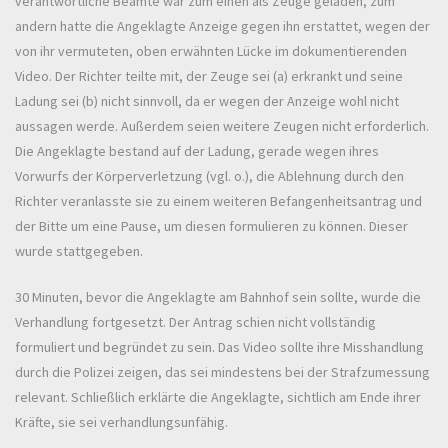
verantwortliche Beamte war zum einen als Zeuge geladen, zum
andern hatte die Angeklagte Anzeige gegen ihn erstattet, wegen der
von ihr vermuteten, oben erwähnten Lücke im dokumentierenden
Video. Der Richter teilte mit, der Zeuge sei (a) erkrankt und seine
Ladung sei (b) nicht sinnvoll, da er wegen der Anzeige wohl nicht
aussagen werde. Außerdem seien weitere Zeugen nicht erforderlich.
Die Angeklagte bestand auf der Ladung, gerade wegen ihres
Vorwurfs der Körperverletzung (vgl. o.), die Ablehnung durch den
Richter veranlasste sie zu einem weiteren Befangenheitsantrag und
der Bitte um eine Pause, um diesen formulieren zu können. Dieser
wurde stattgegeben.
30 Minuten, bevor die Angeklagte am Bahnhof sein sollte, wurde die
Verhandlung fortgesetzt. Der Antrag schien nicht vollständig
formuliert und begründet zu sein. Das Video sollte ihre Misshandlung
durch die Polizei zeigen, das sei mindestens bei der Strafzumessung
relevant. Schließlich erklärte die Angeklagte, sichtlich am Ende ihrer
Kräfte, sie sei verhandlungsunfähig.