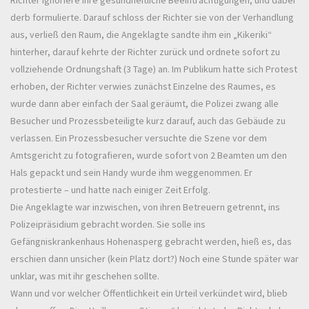
derb formulierte. Darauf schloss der Richter sie von der Verhandlung
aus, verließ den Raum, die Angeklagte sandte ihm ein „Kikeriki“
hinterher, darauf kehrte der Richter zurück und ordnete sofort zu
vollziehende Ordnungshaft (3 Tage) an. Im Publikum hatte sich Protest
erhoben, der Richter verwies zunächst Einzelne des Raumes, es
wurde dann aber einfach der Saal geräumt, die Polizei zwang alle
Besucher und Prozessbeteiligte kurz darauf, auch das Gebäude zu
verlassen. Ein Prozessbesucher versuchte die Szene vor dem
Amtsgericht zu fotografieren, wurde sofort von 2 Beamten um den
Hals gepackt und sein Handy wurde ihm weggenommen. Er
protestierte – und hatte nach einiger Zeit Erfolg.
Die Angeklagte war inzwischen, von ihren Betreuern getrennt, ins
Polizeipräsidium gebracht worden. Sie solle ins
Gefängniskrankenhaus Hohenasperg gebracht werden, hieß es, das
erschien dann unsicher (kein Platz dort?) Noch eine Stunde später war
unklar, was mit ihr geschehen sollte.
Wann und vor welcher Öffentlichkeit ein Urteil verkündet wird, blieb