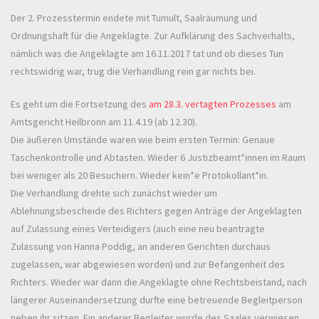
Der 2. Prozesstermin endete mit Tumult, Saalräumung und
Ordnungshaft für die Angeklagte. Zur Aufklärung des Sachverhalts,
nämlich was die Angeklagte am 16.11.2017 tat und ob dieses Tun
rechtswidrig war, trug die Verhandlung rein gar nichts bei.
Es geht um die Fortsetzung des
am 28.3. vertagten Prozesses
am
Amtsgericht Heilbronn am 11.4.19 (ab 12.30).
Die äußeren Umstände waren wie beim ersten Termin: Genaue
Taschenkontrolle und Abtasten. Wieder 6 Justizbeamt*innen im Raum
bei weniger als 20 Besuchern. Wieder kein*e Protokollant*in.
Die Verhandlung drehte sich zunächst wieder um
Ablehnungsbescheide des Richters gegen Anträge der Angeklagten
auf Zulassung eines Verteidigers (auch eine neu beantragte
Zulassung von Hanna Poddig, an anderen Gerichten durchaus
zugelassen, war abgewiesen worden) und zur Befangenheit des
Richters. Wieder war dann die Angeklagte ohne Rechtsbeistand, nach
längerer Auseinandersetzung durfte eine betreuende Begleitperson
neben ihr sitzen. Ein anderer Begleiter wurde des Saales verwiesen,