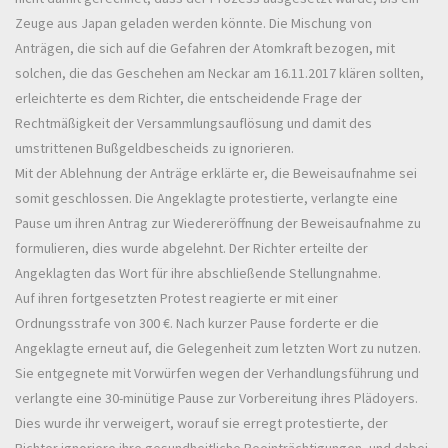
Zeuge aus Japan geladen werden könnte. Die Mischung von
Anträgen, die sich auf die Gefahren der Atomkraft bezogen, mit
solchen, die das Geschehen am Neckar am 16.11.2017 klären sollten,
erleichterte es dem Richter, die entscheidende Frage der
Rechtmäßigkeit der Versammlungsauflösung und damit des
umstrittenen Bußgeldbescheids zu ignorieren.
Mit der Ablehnung der Anträge erklärte er, die Beweisaufnahme sei
somit geschlossen. Die Angeklagte protestierte, verlangte eine
Pause um ihren Antrag zur Wiedereröffnung der Beweisaufnahme zu
formulieren, dies wurde abgelehnt. Der Richter erteilte der
Angeklagten das Wort für ihre abschließende Stellungnahme.
Auf ihren fortgesetzten Protest reagierte er mit einer
Ordnungsstrafe von 300 €. Nach kurzer Pause forderte er die
Angeklagte erneut auf, die Gelegenheit zum letzten Wort zu nutzen.
Sie entgegnete mit Vorwürfen wegen der Verhandlungsführung und
verlangte eine 30-minütige Pause zur Vorbereitung ihres Plädoyers.
Dies wurde ihr verweigert, worauf sie erregt protestierte, der
Richter ignoriere ihre gesundheitliche Beeinträchtigungen, und dabei