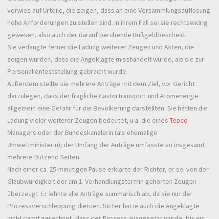
verwies auf Urteile, die zeigen, dass an eine Versammlungsauflösung
hohe Anforderungen zu stellen sind. In ihrem Fall sei sie rechtswidrig
gewesen, also auch der darauf beruhende Bußgeldbescheid.
Sie verlangte ferner die Ladung weiterer Zeugen und Akten, die
zeigen würden, dass die Angeklagte misshandelt wurde, als sie zur
Personalienfeststellung gebracht wurde.
Außerdem stellte sie mehrere Anträge mit dem Ziel, vor Gericht
darzulegen, dass der fragliche Castortransport und Atomenergie
allgemein eine Gefahr für die Bevölkerung darstellten. Sie hätten die
Ladung vieler weiterer Zeugen bedeutet, u.a. die eines
Tepco
Managers oder der Bundeskanzlerin (als ehemalige
Umweltministerin); der Umfang der Anträge umfasste so insgesamt
mehrere Dutzend Seiten.
Nach einer ca. 25-minütigen Pause erklärte der Richter, er sei von der
Glaubwürdigkeit der am 1. Verhandlungstermin gehörten Zeugen
überzeugt. Er lehnte alle Anträge summarisch ab, da sie nur der
Prozessverschleppung dienten. Sicher hatte auch die Angeklagte
nicht damit gerechnet, dass der Prozess ausgesetzt würde, bis ein