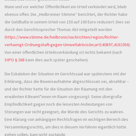
Wann und vor welcher Öffentlichkeit ein Urteil verkündet wird, blieb
ebenso offen. Die „Heilbronner Stimme“ berichtet, der Richter habe
die Geldbuße in seinem Urteil von 150 auf 100 Euro reduziert. Dies sei
durch den Gerichtssprecher Thomas Abt mitgeteilt worden
(
https://www.stimme.de/heilbronn/nachrichten/region/Richter-
verhaengt-Ordnungshaft-gegen-Umweltaktivistin;art140897,4181056
).
Von einer öffentlichen Urteilsverkündung ist nichts bekannt (nach
StPO § 268
kann dies auch später geschehen).
Die Eskalation der Situation im Gerichtssaal war spätestens mit der
Erklärung, dass die Beweisaufnahme abgeschlossen sei, absehbar –
und der Richter hatte für die Situation der Räumung mit den
erwähnten 6 Beamt*innen im Raum vorgesorgt. Seine übergroße
Empfindlichkeit gegen noch die leisesten Andeutungen von
Störungen war nicht geeignet, die Würde des Gerichts zu wahren.
Eine Klärung von anhängigen Rechtsfragen im wichtigen Bereich des
Versammlungsrechts, um dies in diesem Verfahren eigentlich hätte
gehen sollen, kam nicht zustande.