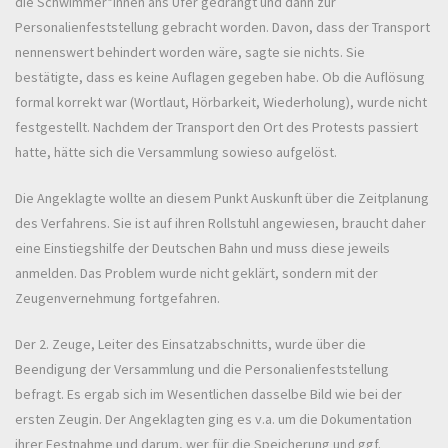
die Schwimmer*innen ans Ufer gedrängt und dann zur
Personalienfeststellung gebracht worden. Davon, dass der Transport
nennenswert behindert worden wäre, sagte sie nichts. Sie
bestätigte, dass es keine Auflagen gegeben habe. Ob die Auflösung
formal korrekt war (Wortlaut, Hörbarkeit, Wiederholung), wurde nicht
festgestellt. Nachdem der Transport den Ort des Protests passiert
hatte, hätte sich die Versammlung sowieso aufgelöst.
Die Angeklagte wollte an diesem Punkt Auskunft über die Zeitplanung
des Verfahrens. Sie ist auf ihren Rollstuhl angewiesen, braucht daher
eine Einstiegshilfe der Deutschen Bahn und muss diese jeweils
anmelden. Das Problem wurde nicht geklärt, sondern mit der
Zeugenvernehmung fortgefahren.
Der 2. Zeuge, Leiter des Einsatzabschnitts, wurde über die
Beendigung der Versammlung und die Personalienfeststellung
befragt. Es ergab sich im Wesentlichen dasselbe Bild wie bei der
ersten Zeugin. Der Angeklagten ging es v.a. um die Dokumentation
ihrer Festnahme und darum, wer für die Speicherung und ggf.