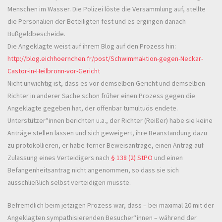
Menschen im Wasser. Die Polizei löste die Versammlung auf, stellte
die Personalien der Beteiligten fest und es ergingen danach
Bußgeldbescheide.
Die Angeklagte weist auf ihrem Blog auf den Prozess hin:
http://blog.eichhoernchen.fr/post/Schwimmaktion-gegen-Neckar-
Castor-in-Heilbronn-vor-Gericht
Nicht unwichtig ist, dass es vor demselben Gericht und demselben
Richter in anderer Sache schon früher einen Prozess gegen die
Angeklagte gegeben hat, der offenbar tumultuös endete.
Unterstützer*innen berichten u.a., der Richter (Reißer) habe sie keine
Anträge stellen lassen und sich geweigert, ihre Beanstandung dazu
zu protokollieren, er habe ferner Beweisanträge, einen Antrag auf
Zulassung eines Verteidigers nach
§ 138 (2) StPO
und einen
Befangenheitsantrag nicht angenommen, so dass sie sich
ausschließlich selbst verteidigen musste.
Befremdlich beim jetzigen Prozess war, dass – bei maximal 20 mit der
Angeklagten sympathisierenden Besucher*innen – während der