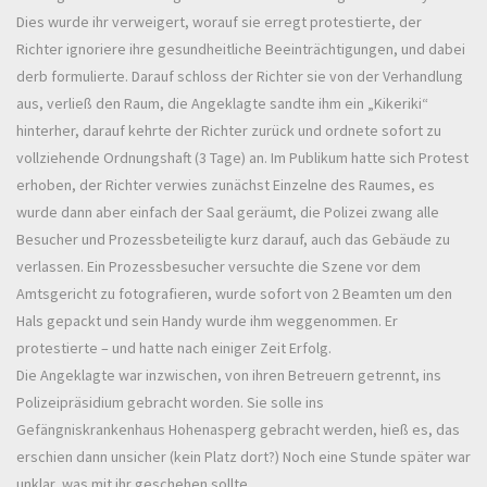
Dies wurde ihr verweigert, worauf sie erregt protestierte, der
Richter ignoriere ihre gesundheitliche Beeinträchtigungen, und dabei
derb formulierte. Darauf schloss der Richter sie von der Verhandlung
aus, verließ den Raum, die Angeklagte sandte ihm ein „Kikeriki“
hinterher, darauf kehrte der Richter zurück und ordnete sofort zu
vollziehende Ordnungshaft (3 Tage) an. Im Publikum hatte sich Protest
erhoben, der Richter verwies zunächst Einzelne des Raumes, es
wurde dann aber einfach der Saal geräumt, die Polizei zwang alle
Besucher und Prozessbeteiligte kurz darauf, auch das Gebäude zu
verlassen. Ein Prozessbesucher versuchte die Szene vor dem
Amtsgericht zu fotografieren, wurde sofort von 2 Beamten um den
Hals gepackt und sein Handy wurde ihm weggenommen. Er
protestierte – und hatte nach einiger Zeit Erfolg.
Die Angeklagte war inzwischen, von ihren Betreuern getrennt, ins
Polizeipräsidium gebracht worden. Sie solle ins
Gefängniskrankenhaus Hohenasperg gebracht werden, hieß es, das
erschien dann unsicher (kein Platz dort?) Noch eine Stunde später war
unklar, was mit ihr geschehen sollte.