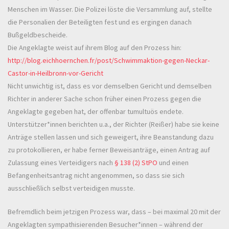
Menschen im Wasser. Die Polizei löste die Versammlung auf, stellte
die Personalien der Beteiligten fest und es ergingen danach
Bußgeldbescheide.
Die Angeklagte weist auf ihrem Blog auf den Prozess hin:
http://blog.eichhoernchen.fr/post/Schwimmaktion-gegen-Neckar-
Castor-in-Heilbronn-vor-Gericht
Nicht unwichtig ist, dass es vor demselben Gericht und demselben
Richter in anderer Sache schon früher einen Prozess gegen die
Angeklagte gegeben hat, der offenbar tumultuös endete.
Unterstützer*innen berichten u.a., der Richter (Reißer) habe sie keine
Anträge stellen lassen und sich geweigert, ihre Beanstandung dazu
zu protokollieren, er habe ferner Beweisanträge, einen Antrag auf
Zulassung eines Verteidigers nach
§ 138 (2) StPO
und einen
Befangenheitsantrag nicht angenommen, so dass sie sich
ausschließlich selbst verteidigen musste.
Befremdlich beim jetzigen Prozess war, dass – bei maximal 20 mit der
Angeklagten sympathisierenden Besucher*innen – während der