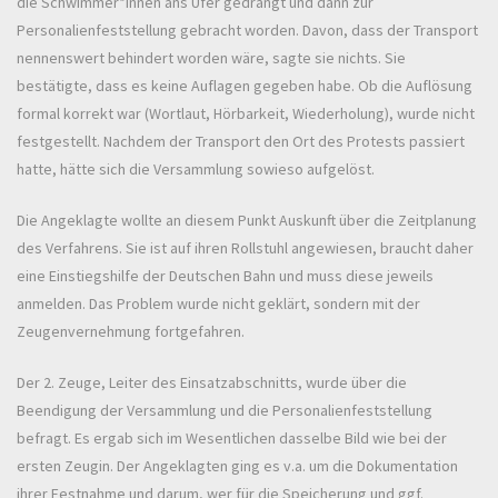
die Schwimmer*innen ans Ufer gedrängt und dann zur
Personalienfeststellung gebracht worden. Davon, dass der Transport
nennenswert behindert worden wäre, sagte sie nichts. Sie
bestätigte, dass es keine Auflagen gegeben habe. Ob die Auflösung
formal korrekt war (Wortlaut, Hörbarkeit, Wiederholung), wurde nicht
festgestellt. Nachdem der Transport den Ort des Protests passiert
hatte, hätte sich die Versammlung sowieso aufgelöst.
Die Angeklagte wollte an diesem Punkt Auskunft über die Zeitplanung
des Verfahrens. Sie ist auf ihren Rollstuhl angewiesen, braucht daher
eine Einstiegshilfe der Deutschen Bahn und muss diese jeweils
anmelden. Das Problem wurde nicht geklärt, sondern mit der
Zeugenvernehmung fortgefahren.
Der 2. Zeuge, Leiter des Einsatzabschnitts, wurde über die
Beendigung der Versammlung und die Personalienfeststellung
befragt. Es ergab sich im Wesentlichen dasselbe Bild wie bei der
ersten Zeugin. Der Angeklagten ging es v.a. um die Dokumentation
ihrer Festnahme und darum, wer für die Speicherung und ggf.