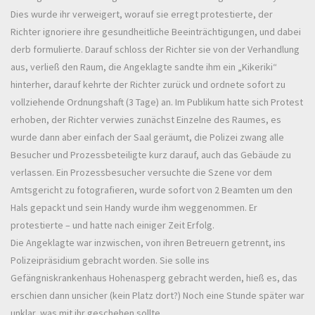
Dies wurde ihr verweigert, worauf sie erregt protestierte, der
Richter ignoriere ihre gesundheitliche Beeinträchtigungen, und dabei
derb formulierte. Darauf schloss der Richter sie von der Verhandlung
aus, verließ den Raum, die Angeklagte sandte ihm ein „Kikeriki“
hinterher, darauf kehrte der Richter zurück und ordnete sofort zu
vollziehende Ordnungshaft (3 Tage) an. Im Publikum hatte sich Protest
erhoben, der Richter verwies zunächst Einzelne des Raumes, es
wurde dann aber einfach der Saal geräumt, die Polizei zwang alle
Besucher und Prozessbeteiligte kurz darauf, auch das Gebäude zu
verlassen. Ein Prozessbesucher versuchte die Szene vor dem
Amtsgericht zu fotografieren, wurde sofort von 2 Beamten um den
Hals gepackt und sein Handy wurde ihm weggenommen. Er
protestierte – und hatte nach einiger Zeit Erfolg.
Die Angeklagte war inzwischen, von ihren Betreuern getrennt, ins
Polizeipräsidium gebracht worden. Sie solle ins
Gefängniskrankenhaus Hohenasperg gebracht werden, hieß es, das
erschien dann unsicher (kein Platz dort?) Noch eine Stunde später war
unklar, was mit ihr geschehen sollte.