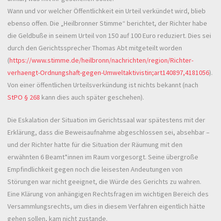
Wann und vor welcher Öffentlichkeit ein Urteil verkündet wird, blieb
ebenso offen. Die „Heilbronner Stimme“ berichtet, der Richter habe
die Geldbuße in seinem Urteil von 150 auf 100 Euro reduziert. Dies sei
durch den Gerichtssprecher Thomas Abt mitgeteilt worden
(
https://www.stimme.de/heilbronn/nachrichten/region/Richter-
verhaengt-Ordnungshaft-gegen-Umweltaktivistin;art140897,4181056
).
Von einer öffentlichen Urteilsverkündung ist nichts bekannt (nach
StPO § 268
kann dies auch später geschehen).
Die Eskalation der Situation im Gerichtssaal war spätestens mit der
Erklärung, dass die Beweisaufnahme abgeschlossen sei, absehbar –
und der Richter hatte für die Situation der Räumung mit den
erwähnten 6 Beamt*innen im Raum vorgesorgt. Seine übergroße
Empfindlichkeit gegen noch die leisesten Andeutungen von
Störungen war nicht geeignet, die Würde des Gerichts zu wahren.
Eine Klärung von anhängigen Rechtsfragen im wichtigen Bereich des
Versammlungsrechts, um dies in diesem Verfahren eigentlich hätte
gehen sollen, kam nicht zustande.