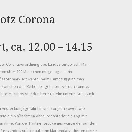
rotz Corona
, ca. 12.00 – 14.15
der Coronaverordnung des Landes entsprach. Man
ften über 400 Menschen mitgezogen sein.
flaster markiert waren, beim Demozug ging man
tand zwischen den Reihen eingehalten werden konnte.
erüstete Trupps standen bereit, Helm unterm Arm. Auch –
n Ansteckungsgefahr hin und sorgten soweit wie
lierte die Maßnahmen ohne Pedanterie; sie zog mit
usnahme: Von der Paulinenbrücke aus wurde der auf der
“ gezündet, später auf dem Marienplatz stiegen einige