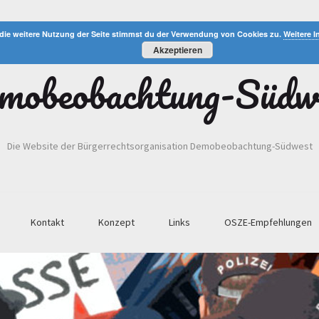
die weitere Nutzung der Seite stimmst du der Verwendung von Cookies zu.
Weitere I
Akzeptieren
mobeobachtung-Südw
Die Website der Bürgerrechtsorganisation Demobeobachtung-Südwest
Kontakt
Konzept
Links
OSZE-Empfehlungen