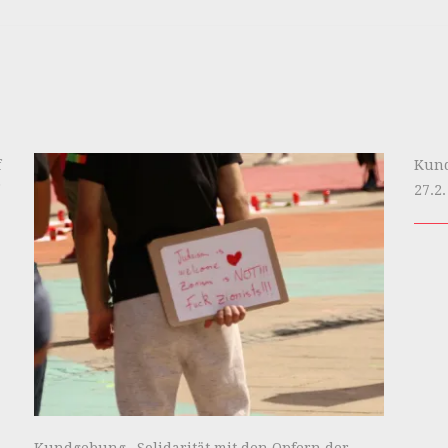
f
Kund
27.2.
Kundgebung „Solidarität mit den Opfern der