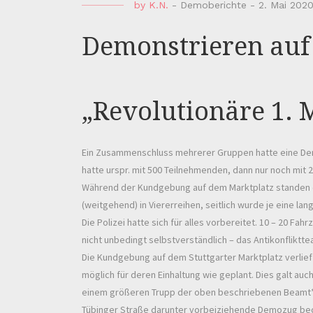
by
K.N.
-
Demoberichte
-
2. Mai 202
Demonstrieren auf 
„Revolutionäre 1. M
Ein Zusammenschluss mehrerer Gruppen hatte eine De
hatte urspr. mit 500 Teilnehmenden, dann nur noch m
Während der Kundgebung auf dem Marktplatz standen d
(weitgehend) in Viererreihen, seitlich wurde je eine l
Die Polizei hatte sich für alles vorbereitet. 10 – 20 
nicht unbedingt selbstverständlich – das Antikonflikt
Die Kundgebung auf dem Stuttgarter Marktplatz verlie
möglich für deren Einhaltung wie geplant. Dies galt au
einem größeren Trupp der oben beschriebenen Beamt*inn
Tübinger Straße darunter vorbeiziehende Demozug beob