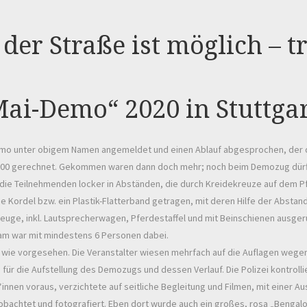
0
der Straße ist möglich – t
ai-Demo“ 2020 in Stuttgart
mo unter obigem Namen angemeldet und einen Ablauf abgesprochen, der 
it 200 gerechnet. Gekommen waren dann doch mehr; noch beim Demozug dür
ie Teilnehmenden locker in Abständen, die durch Kreidekreuze auf dem P
ange Kordel bzw. ein Plastik-Flatterband getragen, mit deren Hilfe der Abs
Fahrzeuge, inkl. Lautsprecherwagen, Pferdestaffel und mit Beinschienen ausg
team war mit mindestens 6 Personen dabei.
f wie vorgesehen. Die Veranstalter wiesen mehrfach auf die Auflagen wege
ch für die Aufstellung des Demozugs und dessen Verlauf. Die Polizei kontrol
en voraus, verzichtete auf seitliche Begleitung und Filmen, mit einer A
achtet und fotografiert. Eben dort wurde auch ein großes, rosa „Bengalo