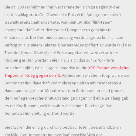
Die ca. 300 TeilnehmerInnen versammelten sich zu Beginn in der
Lautenschlagerstraße. Obwohl die Polizei (lt. Auflagenbescheid)
Gewaltbereitschaft erwartete, war kein „Antikonflikt-Team“
anwesend, dafür aber diverse mit Beinpanzern geschützte
Einsatzkräfte. Der Demonstrationszug wurde augenscheinlich von
Anfang an aus einem Fahrzeug heraus videografiert. Er wurde (auf der
Theodor-Heuss-Straße) eine Weile angehalten, weil verbotene
Parolen gerufen worden seien. Falls sich das auf „YPG“- Rufe
beziehen sollte, ist zu sagen: Immerhin ist die
YPG Partner westlicher
Truppen im Krieg gegen den IS.
Ab diesem Zwischenstopp wurde die
Demonstration dauerhaft von mehreren Seiten mit mindestens 4
Handkameras gefilmt. Mitunter wurden Seitenbanner nicht gemäß
dem Auflagenbescheid mit Abstand getragen und eine Zeit lang gab
es ein Kopfbanner, welches aber nach einer Durchsage der
Demonstrationsleitung entfernt wurde.
Dies waren die einzig durch uns beobachteten, beanstandbaren
Vorfälle. Der Demonstrationsverlauf einschließlich der