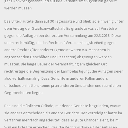
ganz konkret genannt und auf ihre Verhältnismäßigkeit hin geprüft
werden müssen.
Das Urteil lautete dann auf 30 Tagessätze und blieb so ein wenig unter
dem Antrag der Staatsanwaltschaft. Es gründete v.a. auf Verstöße
gegen die Auflagen bei der ersten Versammlung am 22.3.2018. Diese
seien rechtmäßig, da das Recht auf Versammlungsfreiheit gegen
andere Rechtsgüter anderer (gemeint waren v.a. Menschen in
angrenzenden Geschäften und Passanten) abgewogen werden
müssten. Die lange Dauer der Veranstaltung am gleichen Ort
rechtfertige die Begrenzung der Lärmbelästigung, die Auflagen seien
also verhältnismäßig. Dass Gerichte in anderen Fällen anders
entschieden hätten, könne ja an anderen Umständen und räumlichen
Gegebenheiten liegen.
Das sind die üblichen Gründe, mit denen Gerichte begründen, warum
sie anders entscheiden als andere Gerichte. Der Verteidiger hatte im
Verfahren mehrfach angedeutet, dass er gute Chancen sieht, beim
VGH ein Urteil zu erreichen, das die Rechtswidrigkeit der Auflagen