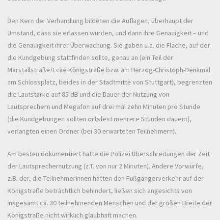
Den Kern der Verhandlung bildeten die Auflagen, überhaupt der
Umstand, dass sie erlassen wurden, und dann ihre Genauigkeit – und
die Genauigkeit ihrer Überwachung. Sie gaben u.a. die Fläche, auf der
die Kundgebung stattfinden sollte, genau an (ein Teil der
Marstallstraße/Ecke Königstraße bzw. am Herzog-Christoph-Denkmal
am Schlossplatz, beides in der Stadtmitte von Stuttgart), begrenzten
die Lautstärke auf 85 dB und die Dauer der Nutzung von
Lautsprechern und Megafon auf drei mal zehn Minuten pro Stunde
(die Kundgebungen sollten ortsfest mehrere Stunden dauern),
verlangten einen Ordner (bei 30 erwarteten Teilnehmern).
Am besten dokumentiert hatte die Polizei Überschreitungen der Zeit
der Lautsprechernutzung (z.T. von nur 2 Minuten). Andere Vorwürfe,
z.B. der, die TeilnehmerInnen hätten den Fußgängerverkehr auf der
Königstraße beträchtlich behindert, ließen sich angesichts von
insgesamt ca. 30 teilnehmenden Menschen und der großen Breite der
Königstraße nicht wirklich glaubhaft machen.