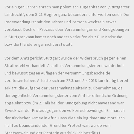
Vor einigen Jahren sprach man polemisch zugespitzt von „Stuttgarter
Landrecht“, dem S-21-Gegner ganz besonders unterworfen seien. Die
Redewendung ist mit den Jahren und Personalwechseln etwas
verblasst. Doch ein Prozess über Versammlungen und Kundgebungen
in Stuttgart kann immer noch anders verlaufen als z.B. in Karlsruhe,
bzw. dort fände er gar nicht erst statt.
Vor dem Amtsgericht Stuttgart wurde der Widerspruch gegen einen
Strafbefehl verhandelt: A. soll als Versammlungsleiterin wiederholt
und bewusst gegen Auflagen der Versammlungsbescheide
verstoßen haben. A. hatte sich am 22.3. und 5.4.2018 kurzfristig bereit
erklärt, die Aufgabe der Versammlungsleiterin zu übernehmen, da
der eigentliche Versammlungsleiter vom Amt für öffentliche Ordnung
abgelehnt bzw. (im 2. Fall) bei der Kundgebung nicht anwesend war.
Zweck war der Protest gegen den völkerrechtswidrigen Einmarsch
der türkischen Armee in Afrin. Dass dies ein legitimer und moralisch
nicht zu beanstandender Grund für Protest war, wurde vom
Staatsanwalt und der Richterin ausdrücklich bestätigt.