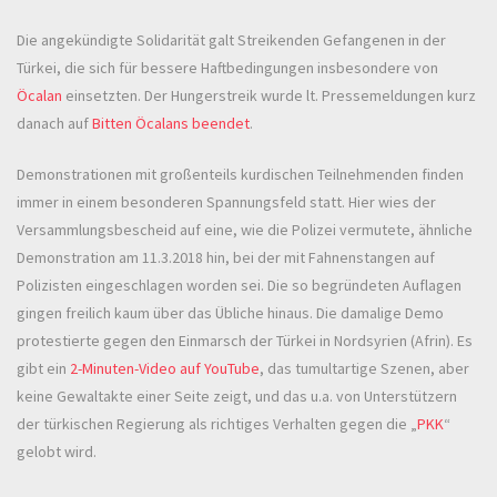
Die angekündigte Solidarität galt Streikenden Gefangenen in der
Türkei, die sich für bessere Haftbedingungen insbesondere von
Öcalan
einsetzten. Der Hungerstreik wurde lt. Pressemeldungen kurz
danach auf
Bitten Öcalans beendet
.
Demonstrationen mit großenteils kurdischen Teilnehmenden finden
immer in einem besonderen Spannungsfeld statt. Hier wies der
Versammlungsbescheid auf eine, wie die Polizei vermutete, ähnliche
Demonstration am 11.3.2018 hin, bei der mit Fahnenstangen auf
Polizisten eingeschlagen worden sei. Die so begründeten Auflagen
gingen freilich kaum über das Übliche hinaus. Die damalige Demo
protestierte gegen den Einmarsch der Türkei in Nordsyrien (Afrin). Es
gibt ein
2-Minuten-Video auf YouTube
, das tumultartige Szenen, aber
keine Gewaltakte einer Seite zeigt, und das u.a. von Unterstützern
der türkischen Regierung als richtiges Verhalten gegen die „
PKK
“
gelobt wird.