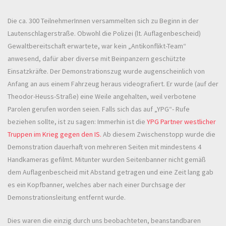
Die ca. 300 TeilnehmerInnen versammelten sich zu Beginn in der
Lautenschlagerstraße. Obwohl die Polizei (lt. Auflagenbescheid)
Gewaltbereitschaft erwartete, war kein „Antikonflikt-Team“
anwesend, dafür aber diverse mit Beinpanzern geschützte
Einsatzkräfte. Der Demonstrationszug wurde augenscheinlich von
Anfang an aus einem Fahrzeug heraus videografiert. Er wurde (auf der
Theodor-Heuss-Straße) eine Weile angehalten, weil verbotene
Parolen gerufen worden seien. Falls sich das auf „YPG“- Rufe
beziehen sollte, ist zu sagen: Immerhin ist die
YPG Partner westlicher
Truppen im Krieg gegen den IS.
Ab diesem Zwischenstopp wurde die
Demonstration dauerhaft von mehreren Seiten mit mindestens 4
Handkameras gefilmt. Mitunter wurden Seitenbanner nicht gemäß
dem Auflagenbescheid mit Abstand getragen und eine Zeit lang gab
es ein Kopfbanner, welches aber nach einer Durchsage der
Demonstrationsleitung entfernt wurde.
Dies waren die einzig durch uns beobachteten, beanstandbaren