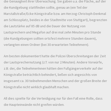
die Genauigkeit ihrer Überwachung. Sie gaben u.a. die Fläche, auf der
die Kundgebung stattfinden sollte, genau an (ein Teil der
Marstallstraße/Ecke Königstraße bzw. am Herzog-Christoph-Denkmal
am Schlossplatz, beides in der Stadtmitte von Stuttgart), begrenzten
die Lautstärke auf 85 dB und die Dauer der Nutzung von
Lautsprechern und Megafon auf drei mal zehn Minuten pro Stunde
(die Kundgebungen sollten ortsfest mehrere Stunden dauern),
verlangten einen Ordner (bei 30 erwarteten Teilnehmern).
Am besten dokumentiert hatte die Polizei Überschreitungen der Zeit
der Lautsprechernutzung (z.T. von nur 2 Minuten). Andere Vorwürfe,
z.B. der, die TeilnehmerInnen hätten den Fußgängerverkehr auf der
Königstraße beträchtlich behindert, ließen sich angesichts von
insgesamt ca. 30 teilnehmenden Menschen und der großen Breite der
Königstraße nicht wirklich glaubhaft machen.
All dies spielte für die Verteidigung nur für den Fall eine Rolle, dass
die Haupteinwände nicht greifen würden.